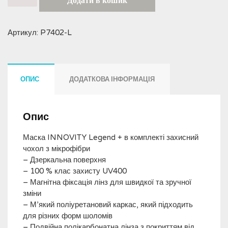
Додати в кошик
Legend
кількість
Артикул:
P7402-L
ОПИС
ДОДАТКОВА ІНФОРМАЦІЯ
Опис
Маска INNOVITY Legend + в комплекті захисний
чохол з мікрофібри
– Дзеркальна поверхня
– 100 % клас захисту UV400
– Магнітна фіксація лінз для швидкої та зручної
зміни
– М’який поліуретановий каркас, який підходить
для різних форм шоломів
– Подвійна полікарбонатна лінза з покриттям від