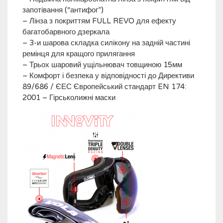
запотівання (“антифог”)
– Лінза з покриттям FULL REVO для ефекту
багатобарвного дзеркала
– 3-и шарова складка силікону на задній частині
ремінця для кращого прилягання
– Трьох шаровий ущільнювач товщиною 15мм
– Комфорт і безпека у відповідності до Директиви
89/686 / ЄЕС Європейський стандарт EN 174:
2001 – Гірськолижні маски