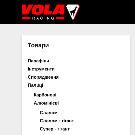
Skip
to
content
Товари
Парафіни
Інструменти
Спорядження
Палиці
Карбонові
Алюмінієві
Слалом
Слалом - гігант
Супер - гігант