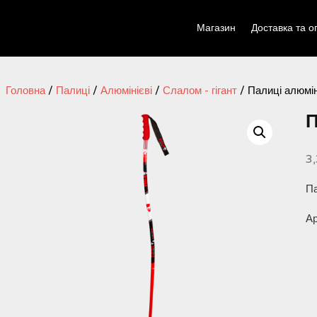
Магазин
Доставка та о
Головна
/
Палиці
/
Алюмінієві
/
Слалом - гігант
/ Палиці алюмін
П
3
Па
А